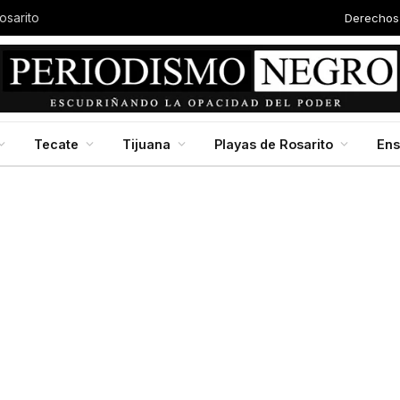
Derechos
Autor
Baja California en jornada nacional de reforestación, impulsada por la presidenta Claudia Scheinbaum
Tecate
Tijuana
Playas de Rosarito
En