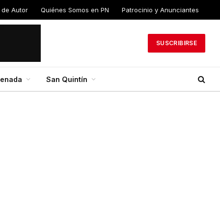
 de
Quiénes Somos en
Patrocinio y
PN
Anunciantes
SUSCRIBIRSE
senada
San Quintín