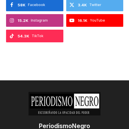
58K
Facebook
3.4K
Twitter
15.2K
Instagram
16.1K
YouTube
54.3K
TikTok
PeriodismoNegro