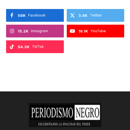
58K
Facebook
3.4K
Twitter
15.2K
Instagram
16.1K
YouTube
54.3K
TikTok