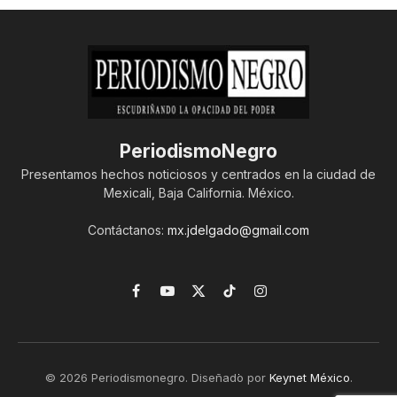
PeriodismoNegro
Presentamos hechos noticiosos y centrados en la ciudad de
Mexicali, Baja California. México.
Contáctanos:
mx.jdelgado@gmail.com
Facebook
YouTube
X
TikTok
Instagram
(Twitter)
© 2026 Periodismonegro. Diseñado por
Keynet México
.