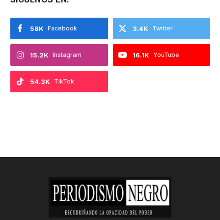
58K
Facebook
3.4K
Twitter
15.2K
Instagram
16.1K
YouTube
54.3K
TikTok