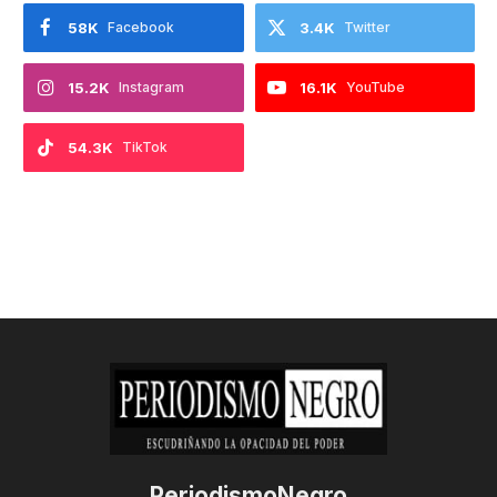
58K
Facebook
3.4K
Twitter
15.2K
Instagram
16.1K
YouTube
54.3K
TikTok
PeriodismoNegro