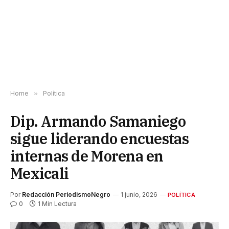
Home
»
Política
Dip. Armando Samaniego
sigue liderando encuestas
internas de Morena en
Mexicali
Por
Redacción PeriodismoNegro
1 junio, 2026
POLÍTICA
0
1 Min Lectura