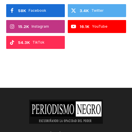
58K
Facebook
3.4K
Twitter
15.2K
Instagram
16.1K
YouTube
54.3K
TikTok