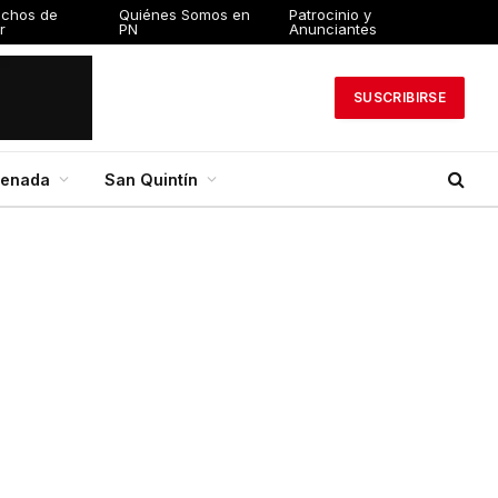
echos de
Quiénes Somos en
Patrocinio y
r
PN
Anunciantes
SUSCRIBIRSE
senada
San Quintín