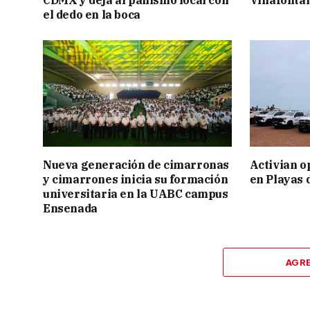
CDMX y deja al panismo local con
Villafonta
el dedo en la boca
Nueva generación de cimarronas
Activian o
y cimarrones inicia su formación
en Playas 
universitaria en la UABC campus
Ensenada
AGR