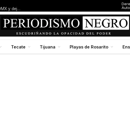
Der
Auto
Entresijos: El dedazo blanquiazul: Macalpin amarra alcaldía en CDMX y deja al panismo local con el dedo en la boca
Tecate
Tijuana
Playas de Rosarito
En