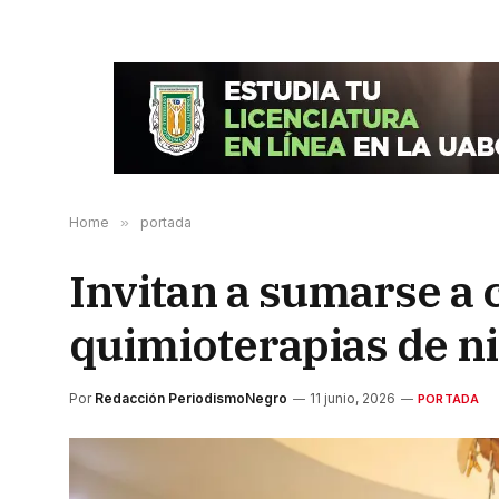
Home
»
portada
Invitan a sumarse a
quimioterapias de n
Por
Redacción PeriodismoNegro
11 junio, 2026
PORTADA