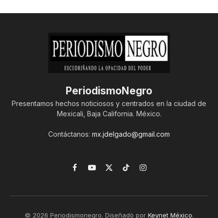
PeriodismoNegro
Presentamos hechos noticiosos y centrados en la ciudad de
Mexicali, Baja California. México.
Contáctanos:
mx.jdelgado@gmail.com
Facebook
YouTube
X
TikTok
Instagram
(Twitter)
© 2026 Periodismonegro. Diseñado por
Keynet México
.