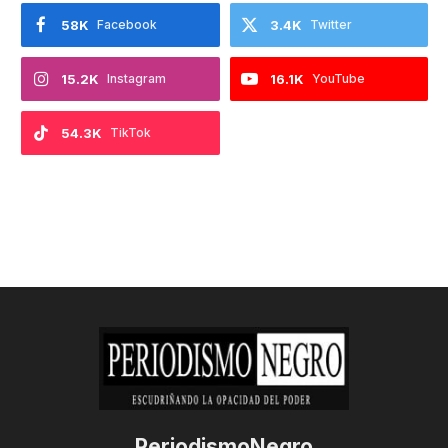
58K
Facebook
3.4K
Twitter
15.2K
Instagram
16.1K
YouTube
54.3K
TikTok
PeriodismoNegro