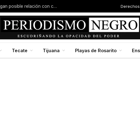
Derechos
Vehículo atropella a tres personas tras impactarse contra una estética en Zona Centro
Tecate
Tijuana
Playas de Rosarito
En