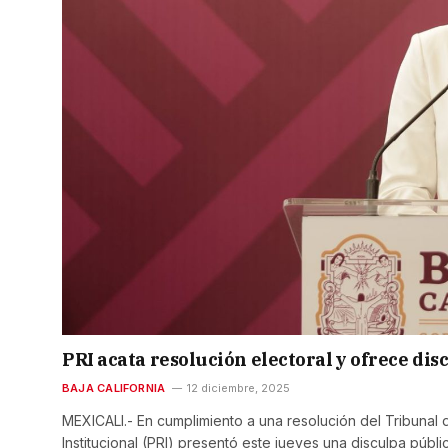
PRI acata resolución electoral y ofrece dis
BAJA CALIFORNIA
12 diciembre, 2025
MEXICALI.- En cumplimiento a una resolución del Tribunal de
Institucional (PRI) presentó este jueves una disculpa públi