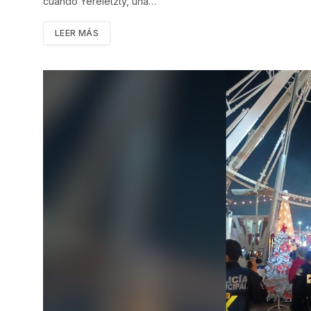
cuando Yereletzty, una…
LEER MÁS