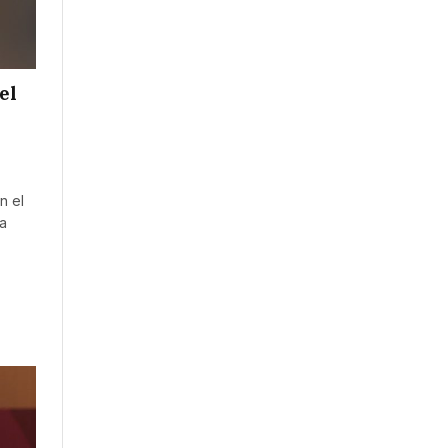
el
n el
na