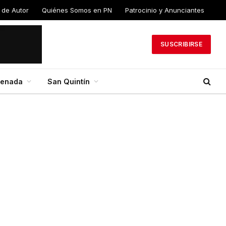
 de Autor
Quiénes Somos en PN
Patrocinio y Anunciantes
SUSCRIBIRSE
senada
San Quintín