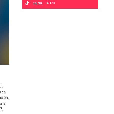
54.3K
TikTok
da
esde
ación,
i la
7,