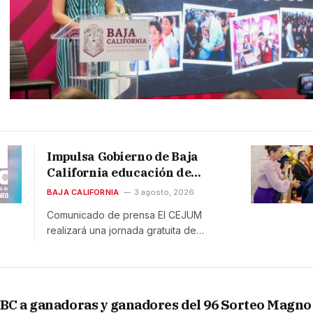
Impulsa Gobierno de Baja
California educación de
mujeres con jornada gratuita
BAJA CALIFORNIA
3 agosto, 2026
de certificación
Comunicado de prensa El CEJUM
realizará una jornada gratuita de…
C a ganadoras y ganadores del 96 Sorteo Magno