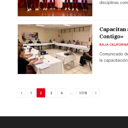
disciplinas co
Capacitan 
Contigo»
BAJA CALIFORNI
Comunicado de 
la capacitació
Previous
Next
…
1
2
3
4
1.178