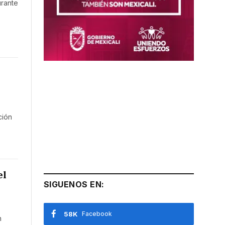
urante
ción
el
SIGUENOS EN:
58K
Facebook
n