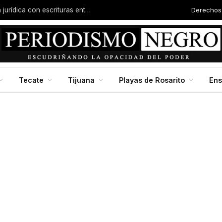
Derechos
Familias de la colonia Progreso reciben certeza jurídica con escrituras entregadas por Dip. Molina
Tecate
Tijuana
Playas de Rosarito
En