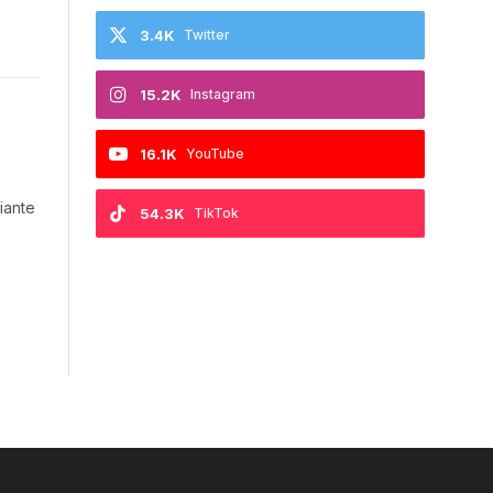
3.4K
Twitter
15.2K
Instagram
16.1K
YouTube
iante
54.3K
TikTok