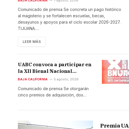
magisterio y apoyos: Marina
BAJA CALIFORNIA
7 agosto, 2026
del Pilar
Comunicado de prensa Se concreta un pago histórico
al magisterio y se fortalecen escuelas, becas,
desayunos y apoyos para el ciclo escolar 2026-2027.
TIJUANA.…
LEER MÁS
UABC convoca a participar en
la XII Bienal Nacional
Universitaria de arte
BAJA CALIFORNIA
5 agosto, 2026
Contemporáneo
Comunicado de prensa Se otorgarán
cinco premios de adquisición, dos…
Premia UAB