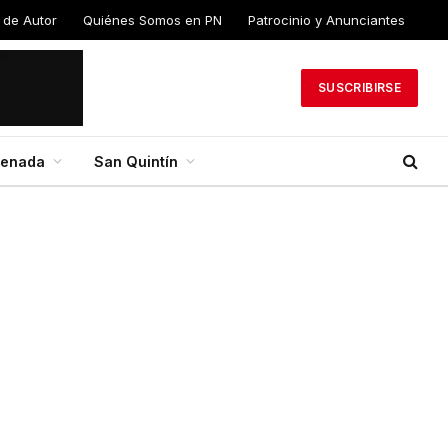
 de Autor
Quiénes Somos en PN
Patrocinio y Anunciantes
SUSCRIBIRSE
senada
San Quintín