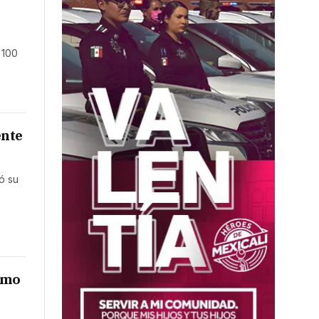
 100
ente
ó su
emo