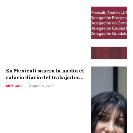
En Mexicali supera la media el
salario diario del trabajador
que es de 773 pesos
MEXICALI
4 agosto, 2026