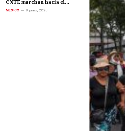
CNTE marchan hacia el
Estadio Ciudad de México;
MÉXICO
9 junio, 2026
policías les bloquean el paso