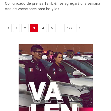
Comunicado de prensa También se agregará una semana
más de vacaciones para las y los…
Previous
Next
…
1
2
3
4
5
122