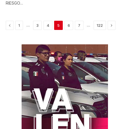
RIESGO…
Previous
Next
…
…
1
3
4
5
6
7
122