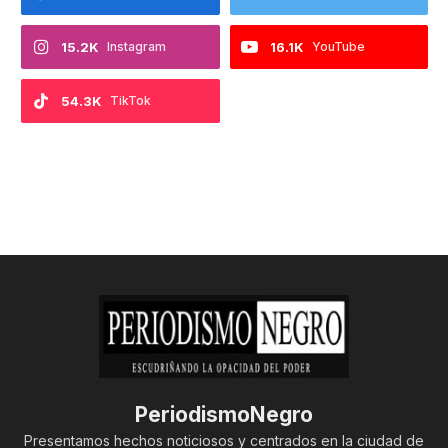
15.2K
Instagram
16.1K
YouTube
54.3K
TikTok
PeriodismoNegro
Presentamos hechos noticiosos y centrados en la ciudad de