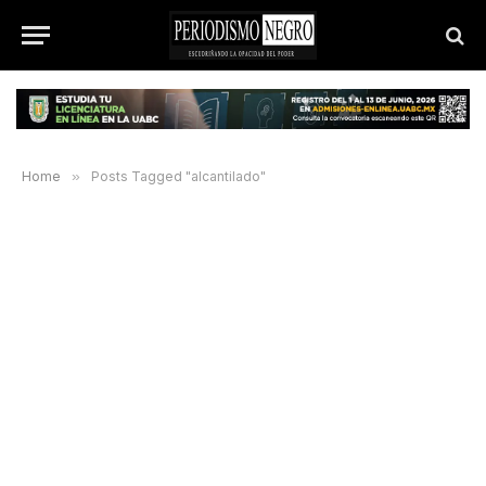
Home
»
Posts Tagged "alcantilado"