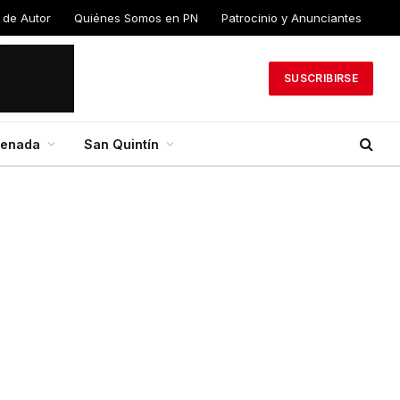
 de Autor
Quiénes Somos en PN
Patrocinio y Anunciantes
SUSCRIBIRSE
senada
San Quintín