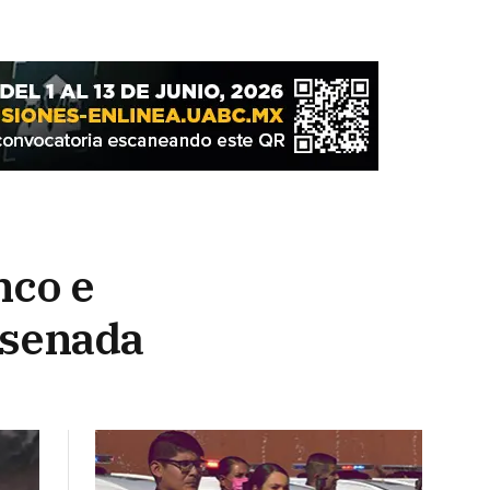
nco e
nsenada