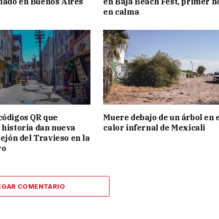
mado en Buenos Aires
en Baja Beach Fest, primer n
en calma
códigos QR que
Muere debajo de un árbol en 
 historia dan nueva
calor infernal de Mexicali
lejón del Travieso en la
ro
EGAR COMENTARIO