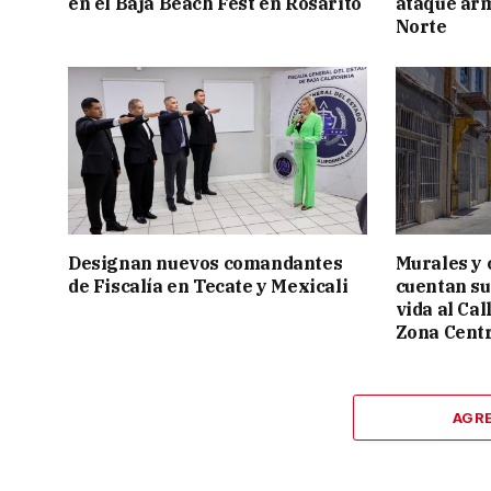
en el Baja Beach Fest en Rosarito
ataque ar
Norte
Designan nuevos comandantes
Murales y 
de Fiscalía en Tecate y Mexicali
cuentan su
vida al Cal
Zona Cent
AGR