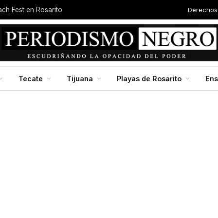
Derechos
each Fest en Rosarito
Tecate
Tijuana
Playas de Rosarito
En