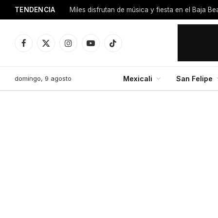
TENDENCIA
Miles disfrutan de música y fiesta en el Baja B
Facebook
X
Instagram
YouTube
TikTok
(Twitter)
domingo, 9 agosto
Mexicali
San Felipe