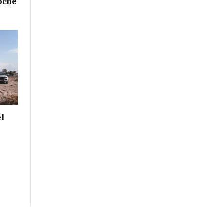
oche
el