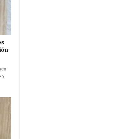
es
ión
sca
s y