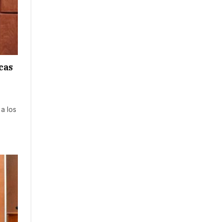
cas
a los