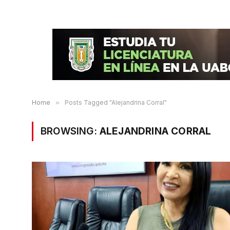
Home
»
Posts Tagged "Alejandrina Corral"
BROWSING:
ALEJANDRINA CORRAL