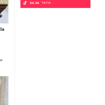
54.3K
TikTok
 la
ar