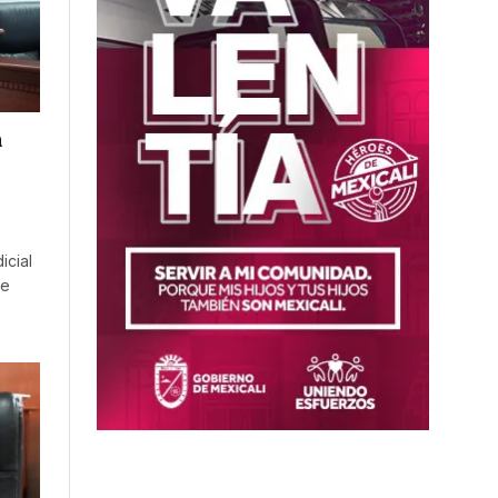
a
icial
ue