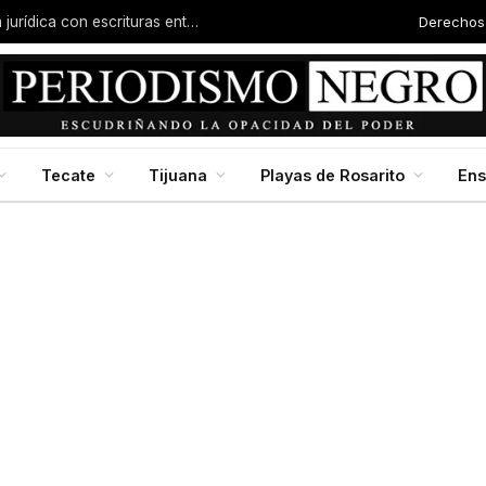
Derech
Autor
Garantizan regreso a clases con infraestructura fortalecida, certeza al magisterio y apoyos: Marina del Pilar
Tecate
Tijuana
Playas de Rosarito
En