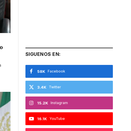
mo
SIGUENOS EN:
a
58K
Facebook
3.4K
Twitter
15.2K
Instagram
16.1K
YouTube