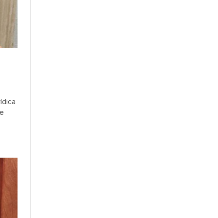
ídica
de