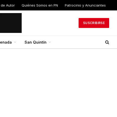
os de
Quiénes Somos en
Patrocinio y
PN
Anunciantes
SUSCRIBIRSE
senada
San Quintín