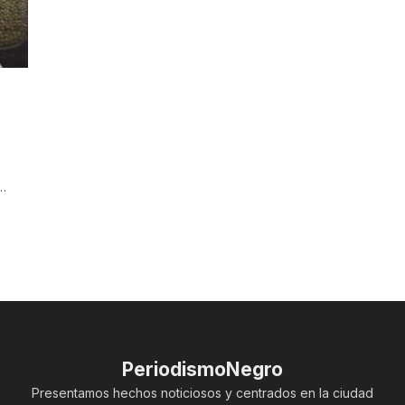
n…
PeriodismoNegro
Presentamos hechos noticiosos y centrados en la ciudad