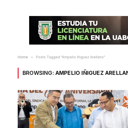
Home
»
Posts Tagged "Ampelio Iñiguez Arellano"
BROWSING:
AMPELIO IÑIGUEZ ARELLA