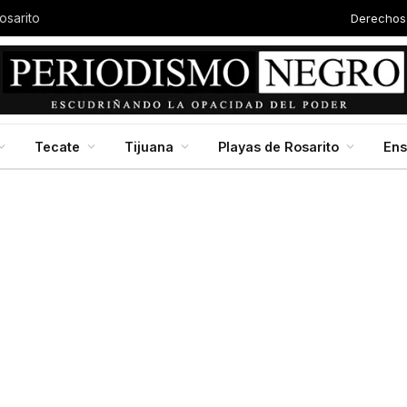
Derechos
osarito
Tecate
Tijuana
Playas de Rosarito
En