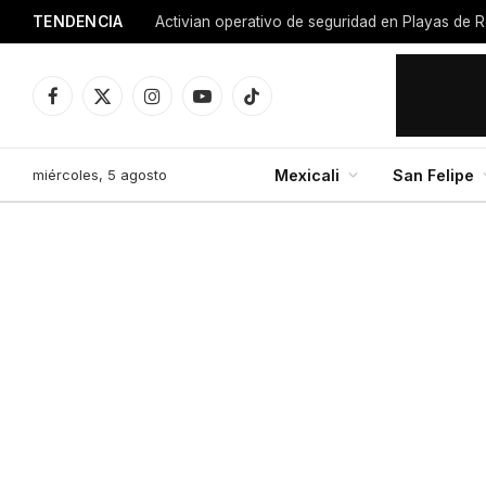
TENDENCIA
Activian operativo de seguridad en Playas de R
Facebook
X
Instagram
YouTube
TikTok
(Twitter)
miércoles, 5 agosto
Mexicali
San Felipe