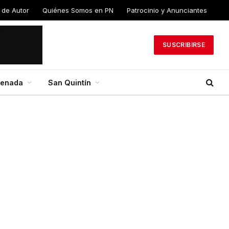
 de Autor
Quiénes Somos en PN
Patrocinio y Anunciantes
SUSCRIBIRSE
senada
San Quintín