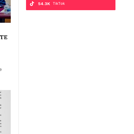
54.3K
TikTok
NTE
e