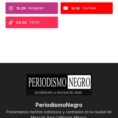
15.2K
Instagram
16.1K
YouTube
54.3K
TikTok
PeriodismoNegro
Presentamos hechos noticiosos y centrados en la ciudad de
Mexicali, Baja California. México.