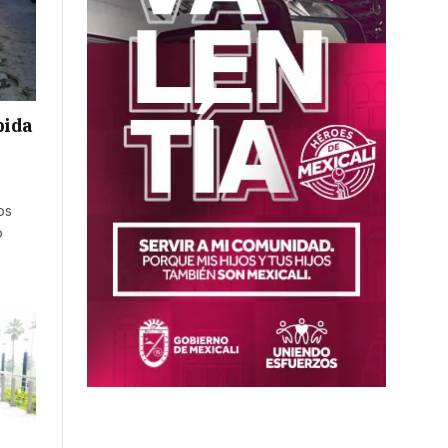
pida
os
o