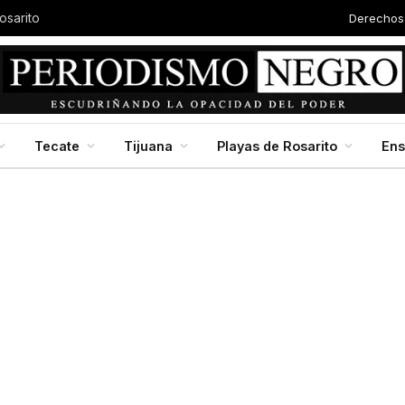
Derechos
osarito
Tecate
Tijuana
Playas de Rosarito
En