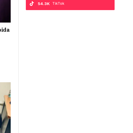
54.3K
TikTok
pida