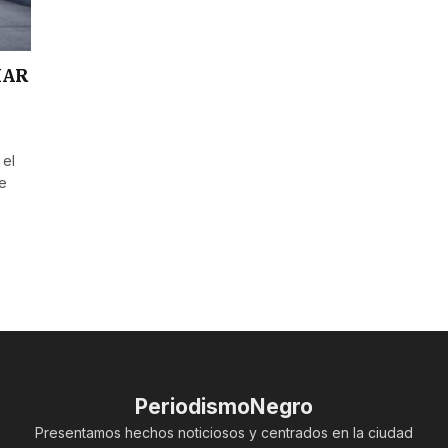
IAR
 el
te
PeriodismoNegro
Presentamos hechos noticiosos y centrados en la ciudad