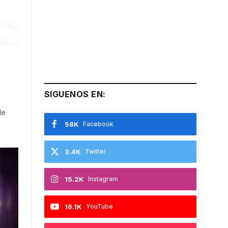
SIGUENOS EN:
de
58K
Facebook
3.4K
Twitter
15.2K
Instagram
16.1K
YouTube