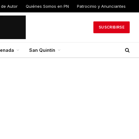
 de Autor
Quiénes Somos en PN
Patrocinio y Anunciantes
SUSCRIBIRSE
senada
San Quintín