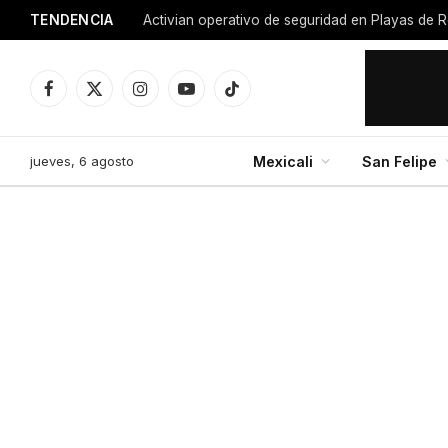
TENDENCIA
Activian operativo de seguridad en Playas de R
Facebook
X
Instagram
YouTube
TikTok
(Twitter)
jueves, 6 agosto
Mexicali
San Felipe