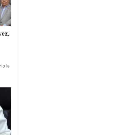
vez,
io la