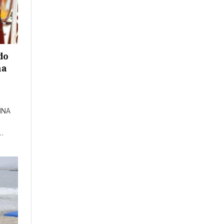
do
na
INA
…