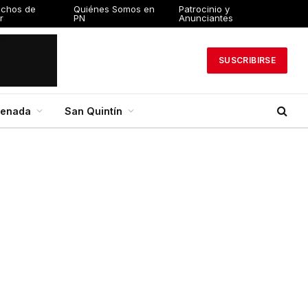
 de Autor
Quiénes Somos en PN
Patrocinio y Anunciantes
SUSCRIBIRSE
senada
San Quintín