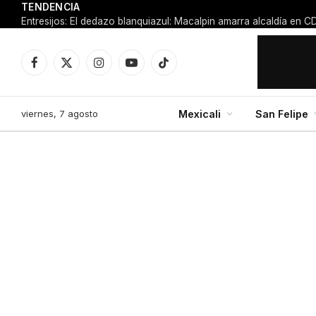
TENDENCIA
Hombre queda gravemente herido tras ataque 
Facebook
X
Instagram
YouTube
TikTok
(Twitter)
viernes, 7 agosto
Mexicali
San Felipe