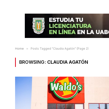
Home
»
Posts Tagged "Claudia Agatón" (Page 2)
BROWSING:
CLAUDIA AGATÓN