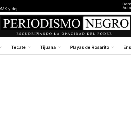
Derechos
armado en Villafontana
Tecate
Tijuana
Playas de Rosarito
En