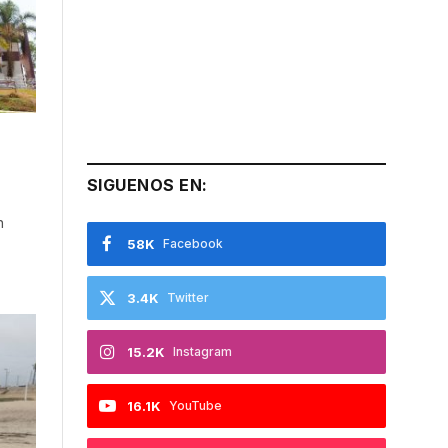
SIGUENOS EN:
n
58K
Facebook
3.4K
Twitter
15.2K
Instagram
16.1K
YouTube