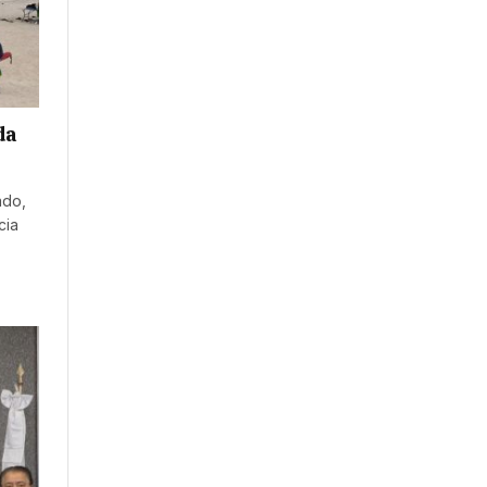
da
ado,
cia