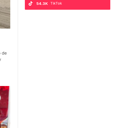
54.3K
TikTok
o de
y