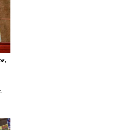
os,
.