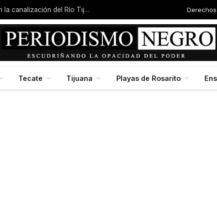
Derechos
Arranca una nueva etapa para 4298 estudiantes en la UABC campus Mexicali
Tecate
Tijuana
Playas de Rosarito
En