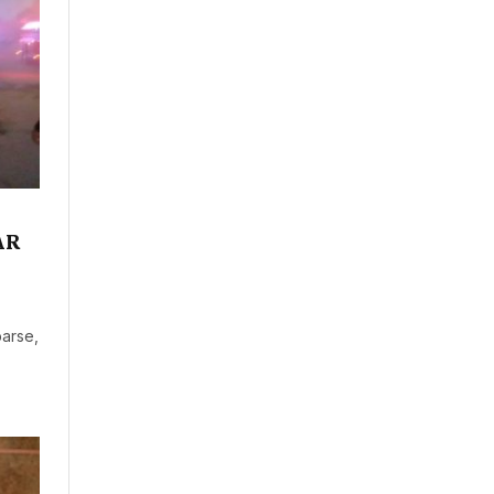
AR
arse,