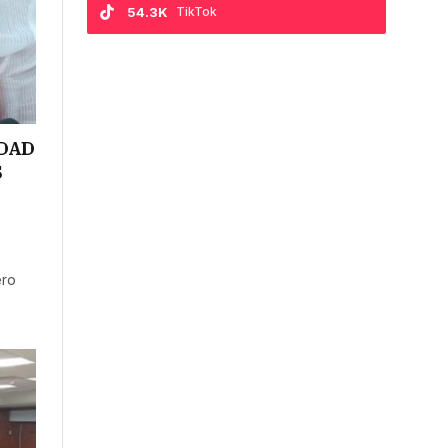
54.3K
TikTok
IDAD
S
ero