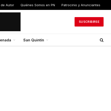
 de Autor
Quiénes Somos en PN
Patrocinio y Anunciantes
SUSCRIBIRSE
senada
San Quintín