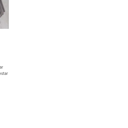
ar
estar