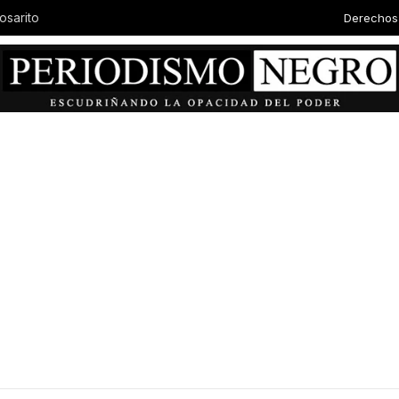
Derechos
osarito