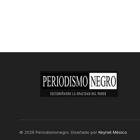
© 2026 Periodismonegro. Diseñado por
Keynet México
.