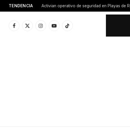
TENDENCIA
Activian operativo de seguridad en Playas de R
Facebook
X
Instagram
YouTube
TikTok
(Twitter)