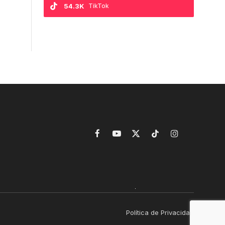
54.3K
TikTok
Facebook
YouTube
X
TikTok
Instagram
(Twitter)
Política de Privacidad