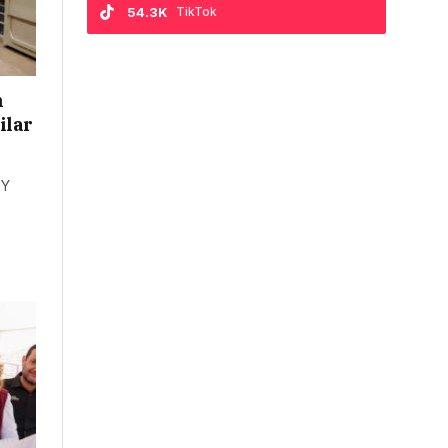
54.3K
TikTok
n
ilar
 Y