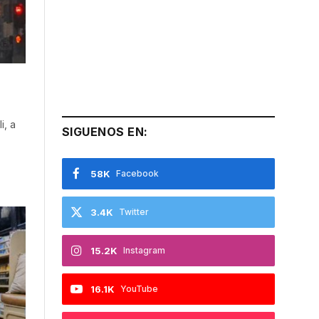
i, a
SIGUENOS EN:
58K
Facebook
3.4K
Twitter
15.2K
Instagram
16.1K
YouTube