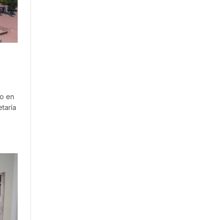
vo en
taría