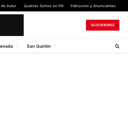
 de
Quiénes Somos en
Patrocinio y
PN
Anunciantes
SUSCRIBIRSE
senada
San Quintín