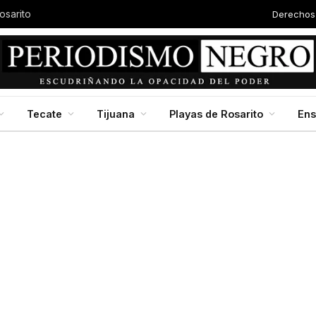
Derechos
Autor
Baja California en jornada nacional de reforestación, impulsada por la presidenta Claudia Scheinbaum
Tecate
Tijuana
Playas de Rosarito
En