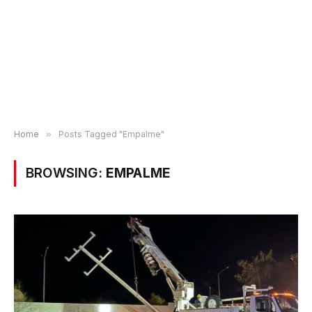
Home
»
Posts Tagged "Empalme"
BROWSING:
EMPALME