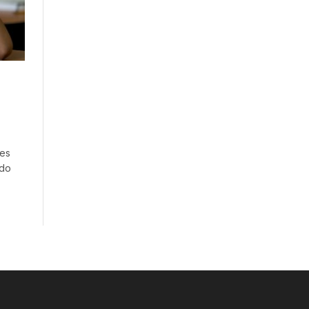
nes
ado