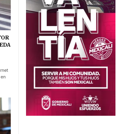
TOR
UEDA
ernet
 en