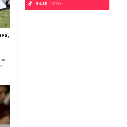
54.3K
TikTok
nea,
amen
as