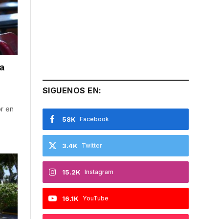
a
SIGUENOS EN:
or en
58K
Facebook
3.4K
Twitter
15.2K
Instagram
16.1K
YouTube