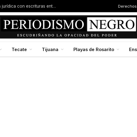
Derechos
Familias de la colonia Progreso reciben certeza jurídica con escrituras entregadas por Dip. Molina
Tecate
Tijuana
Playas de Rosarito
En