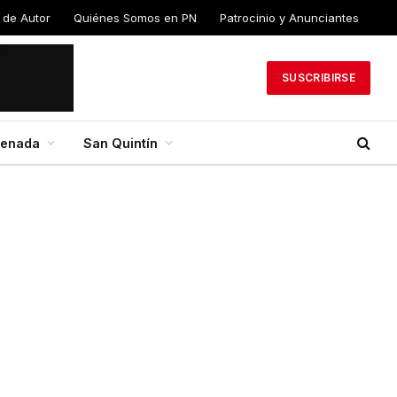
 de Autor
Quiénes Somos en PN
Patrocinio y Anunciantes
SUSCRIBIRSE
senada
San Quintín