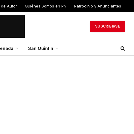
 de Autor
Quiénes Somos en PN
Patrocinio y Anunciantes
SUSCRIBIRSE
senada
San Quintín