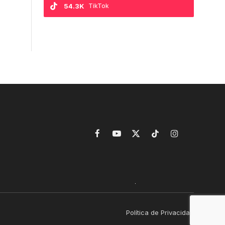
54.3K
TikTok
Facebook
YouTube
X
TikTok
Instagram
(Twitter)
Política de Privacidad