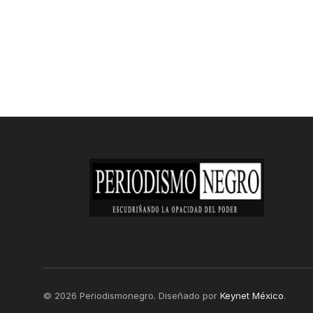
© 2026 Periodismonegro. Diseñado por
Keynet México
.