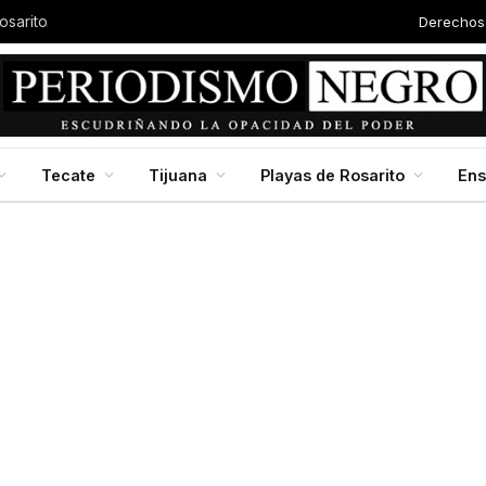
Derechos
osarito
Tecate
Tijuana
Playas de Rosarito
En