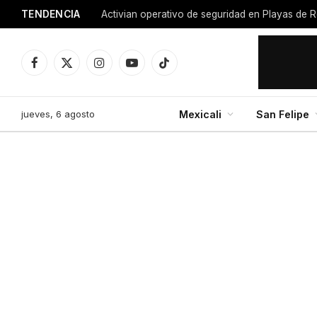
TENDENCIA
Activian operativo de seguridad en Playas de R
Facebook
X
Instagram
YouTube
TikTok
(Twitter)
jueves, 6 agosto
Mexicali
San Felipe