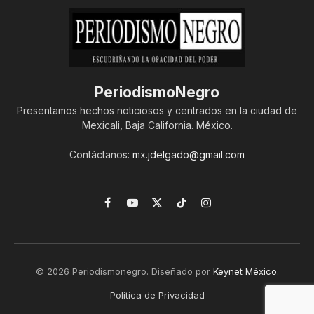
PeriodismoNegro
Presentamos hechos noticiosos y centrados en la ciudad de
Mexicali, Baja California. México.
Contáctanos:
mx.jdelgado@gmail.com
Facebook
YouTube
X
TikTok
Instagram
(Twitter)
© 2026 Periodismonegro. Diseñado por
Keynet México
.
Política de Privacidad