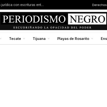
Derechos
Familias de la colonia Progreso reciben certeza jurídica con escrituras entregadas por Dip. Molina
Tecate
Tijuana
Playas de Rosarito
En