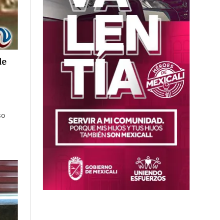
de
so