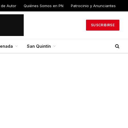
 de Autor
Quiénes Somos en PN
Patrocinio y Anunciantes
SUSCRIBIRSE
senada
San Quintín