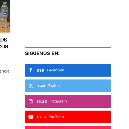
 DE
COS
SIGUENOS EN:
58K
Facebook
encia
3.4K
Twitter
15.2K
Instagram
16.1K
YouTube