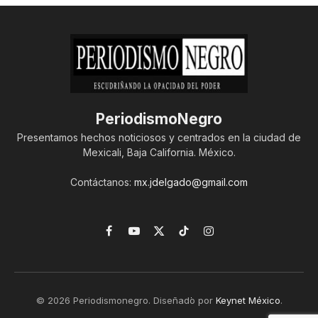
PeriodismoNegro
Presentamos hechos noticiosos y centrados en la ciudad de
Mexicali, Baja California. México.
Contáctanos:
mx.jdelgado@gmail.com
Facebook
YouTube
X
TikTok
Instagram
(Twitter)
© 2026 Periodismonegro. Diseñado por
Keynet México
.