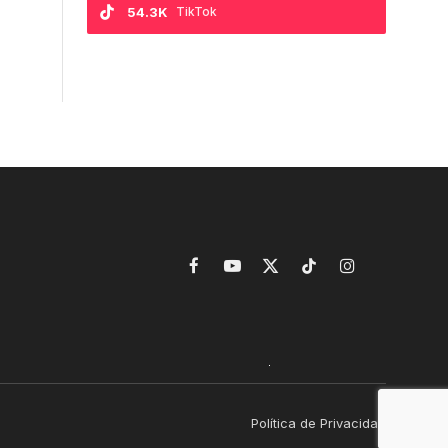
54.3K
TikTok
Facebook
YouTube
X
TikTok
Instagram
(Twitter)
Política de Privacidad