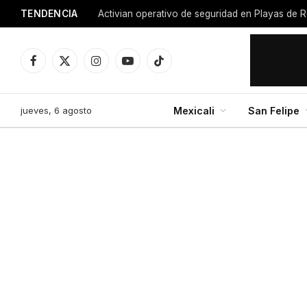
TENDENCIA
Activian operativo de seguridad en Playas de R
Facebook
X
Instagram
YouTube
TikTok
(Twitter)
jueves, 6 agosto
Mexicali
San Felipe