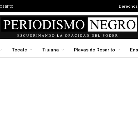
Derechos
osarito
Tecate
Tijuana
Playas de Rosarito
En