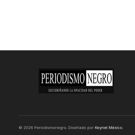
© 2026 Periodismonegro. Diseñado por
Keynet México
.