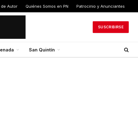
 de Autor
Quiénes Somos en PN
Patrocinio y Anunciantes
SUSCRIBIRSE
senada
San Quintín