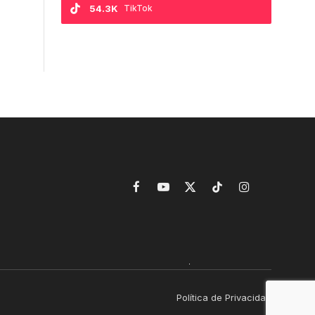
54.3K
TikTok
Facebook
YouTube
X
TikTok
Instagram
(Twitter)
Política de Privacidad