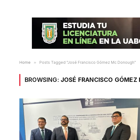
Home
»
Posts Tagged "José Francisco Gómez Mc Donough"
BROWSING:
JOSÉ FRANCISCO GÓMEZ