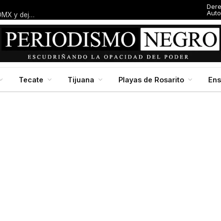
Der
Auto
Entresijos: El dedazo blanquiazul: Macalpin amarra alcaldía en CDMX y deja al panismo local con el dedo en la boca
Tecate
Tijuana
Playas de Rosarito
En