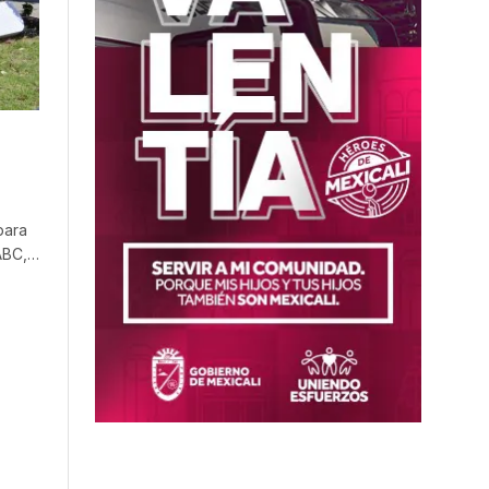
para
UABC,…