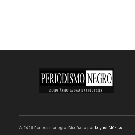
© 2026 Periodismonegro. Diseñado por
Keynet México
.