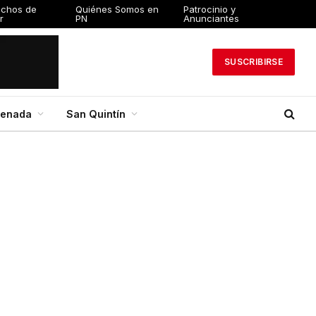
echos de
Quiénes Somos en
Patrocinio y
r
PN
Anunciantes
SUSCRIBIRSE
senada
San Quintín