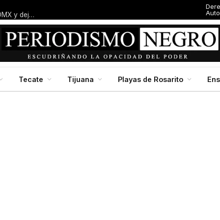
Der
Auto
Entresijos: El dedazo blanquiazul: Macalpin amarra alcaldía en CDMX y deja al panismo local con el dedo en la boca
Tecate
Tijuana
Playas de Rosarito
En