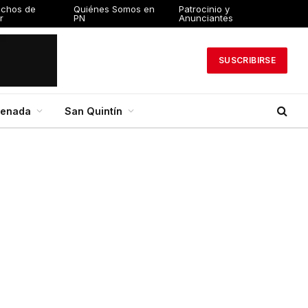
echos de
Quiénes Somos en
Patrocinio y
r
PN
Anunciantes
SUSCRIBIRSE
senada
San Quintín