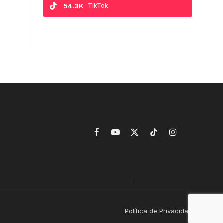
54.3K
TikTok
Facebook
YouTube
X
TikTok
Instagram
(Twitter)
Política de Privacidad