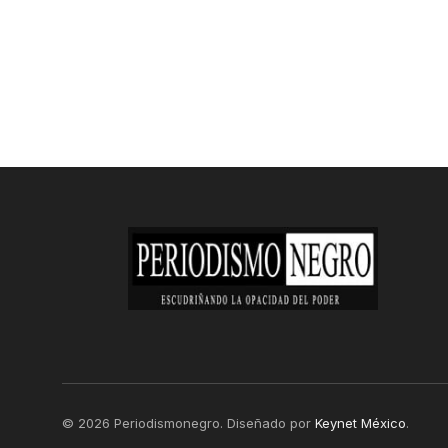
© 2026 Periodismonegro. Diseñado por
Keynet México
.