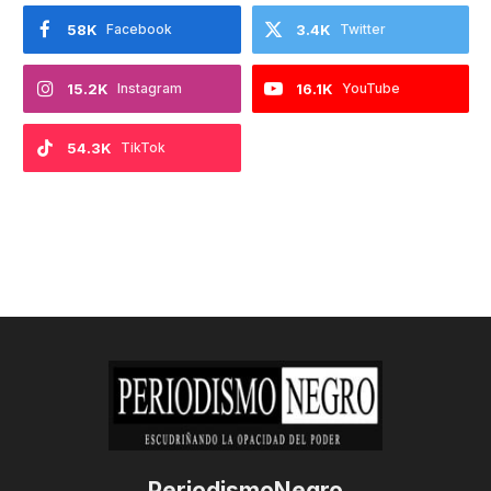
58K
Facebook
3.4K
Twitter
15.2K
Instagram
16.1K
YouTube
54.3K
TikTok
PeriodismoNegro