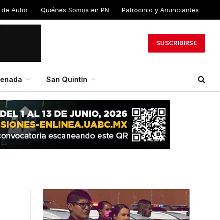
 de
Quiénes Somos en
Patrocinio y
PN
Anunciantes
SUSCRIBIRSE
senada
San Quintín