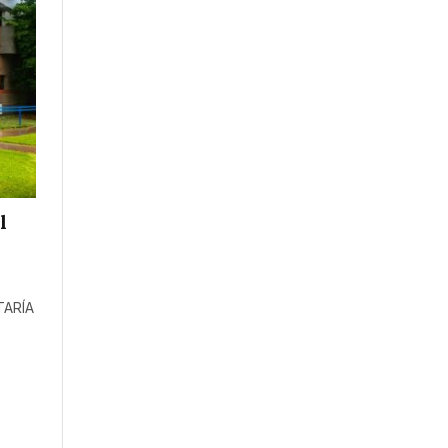
l
TARÍA