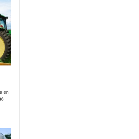
za en
ió