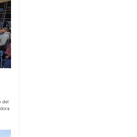
o del
adora