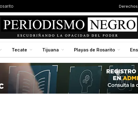
Derechos
Autor
Baja California en jornada nacional de reforestación, impulsada por la presidenta Claudia Scheinbaum
Tecate
Tijuana
Playas de Rosarito
En