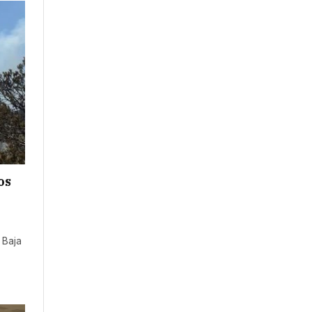
os
 Baja