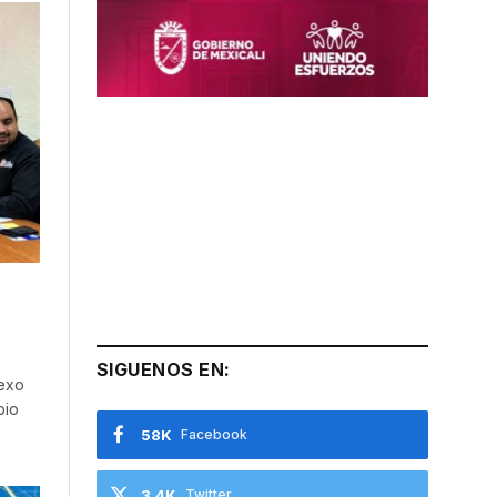
SIGUENOS EN:
nexo
bio
58K
Facebook
3.4K
Twitter