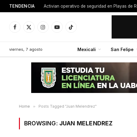
TENDENCIA
Facebook
X
Instagram
YouTube
TikTok
(Twitter)
viernes, 7 agosto
Mexicali
San Felipe
Home
»
Posts Tagged "Juan Melendrez"
BROWSING:
JUAN MELENDREZ