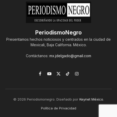
PeriodismoNegro
Presentamos hechos noticiosos y centrados en la ciudad de
Mexicali, Baja California. México.
Contáctanos:
mx.jdelgado@gmail.com
Facebook
YouTube
X
TikTok
Instagram
(Twitter)
© 2026 Periodismonegro. Diseñado por
Keynet México
.
Política de Privacidad