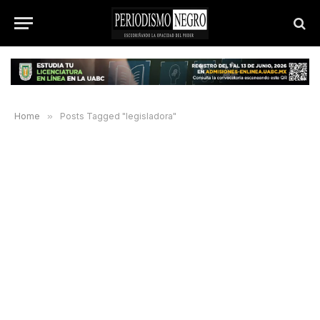
Home
»
Posts Tagged "legisladora"