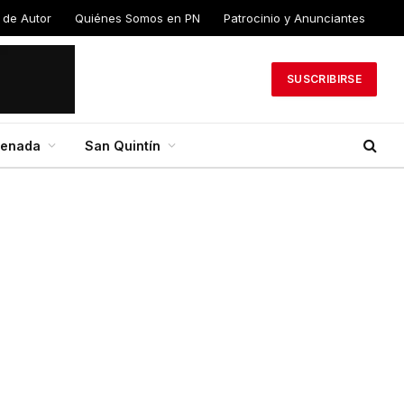
 de Autor
Quiénes Somos en PN
Patrocinio y Anunciantes
SUSCRIBIRSE
senada
San Quintín