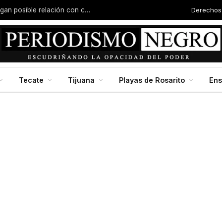
Derechos
Joven es asesinado en Valle San Pedro; investigan posible relación con carreras clandestinas
Tecate
Tijuana
Playas de Rosarito
En