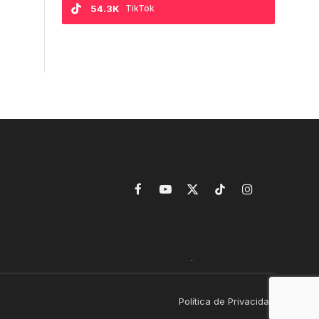
54.3K
TikTok
Facebook
YouTube
X
TikTok
Instagram
(Twitter)
Política de Privacidad