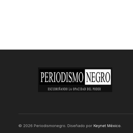
© 2026 Periodismonegro. Diseñado por
Keynet México
.