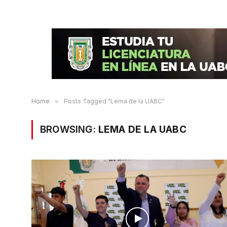
Home
»
Posts Tagged "Lema de la UABC"
BROWSING:
LEMA DE LA UABC