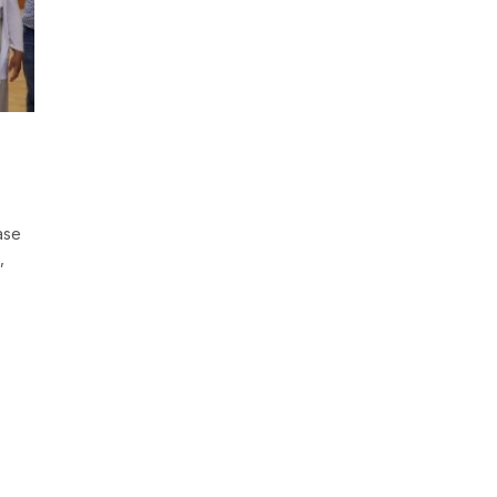
ase
,