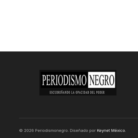
© 2026 Periodismonegro. Diseñado por
Keynet México
.