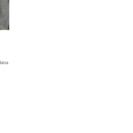
adana
e