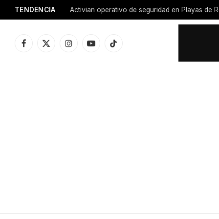
TENDENCIA
Activian operativo de seguridad en Playas de R
Facebook
X
Instagram
YouTube
TikTok
(Twitter)