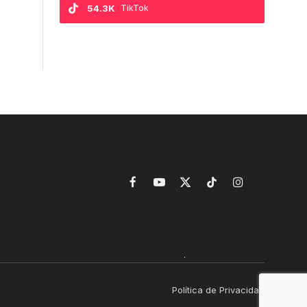
54.3K
TikTok
Facebook
YouTube
X
TikTok
Instagram
(Twitter)
Política de Privacidad