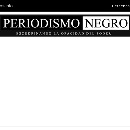
Derechos
osarito