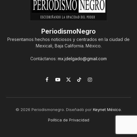
PeriodismoNegro
Presentamos hechos noticiosos y centrados en la ciudad de
Mexicali, Baja California. México.
Contáctanos:
mx.jdelgado@gmail.com
Facebook
YouTube
X
TikTok
Instagram
(Twitter)
© 2026 Periodismonegro. Diseñado por
Keynet México
.
Política de Privacidad