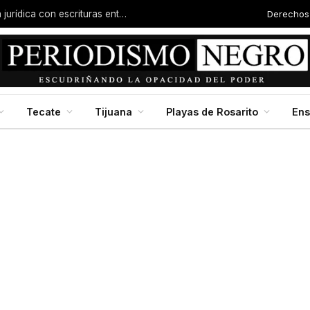
Derech
Autor
Garantizan regreso a clases con infraestructura fortalecida, certeza al magisterio y apoyos: Marina del Pilar
Tecate
Tijuana
Playas de Rosarito
En