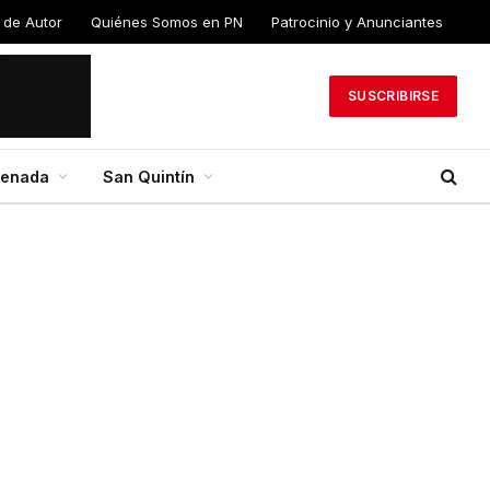
os de
Quiénes Somos en
Patrocinio y
PN
Anunciantes
SUSCRIBIRSE
senada
San Quintín