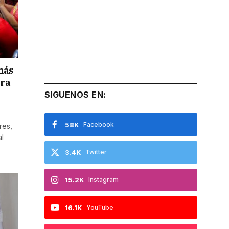
más
ora
SIGUENOS EN:
58K
Facebook
res,
al
3.4K
Twitter
15.2K
Instagram
16.1K
YouTube