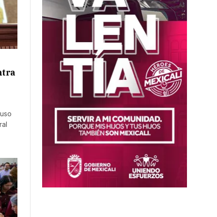
ntra
puso
ral