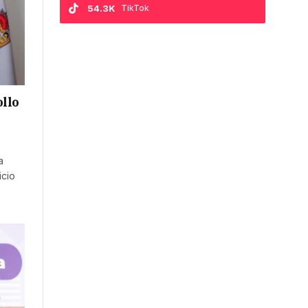
54.3K
TikTok
ollo
a
icio