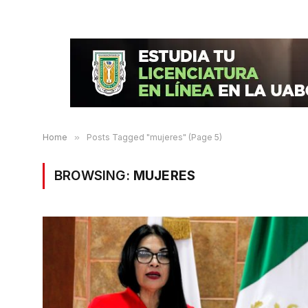
Home
»
Posts Tagged "mujeres" (Page 5)
BROWSING:
MUJERES