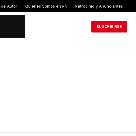
 de
Quiénes Somos en
Patrocinio y
PN
Anunciantes
SUSCRIBIRSE