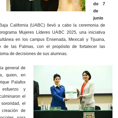
do 7
de
junio
Baja California (UABC) llevó a cabo la ceremonia de
l programa Mujeres Líderes UABC 2025
,
una iniciativa
multánea en los campus Ensenada, Mexicali y Tijuana,
e de las Palmas, con el propósito de fortalecer las
 toma de decisiones de sus alumnas.
ia general de
a, quien, en
nrique Palafox
 esfuerzo y
culminaron el
sororidad, el
 creación de
ciales para