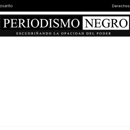
Derechos
Autor
Baja California en jornada nacional de reforestación, impulsada por la presidenta Claudia Scheinbaum