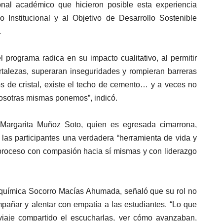
onal académico que hicieron posible esta experiencia
o Institucional y al Objetivo de Desarrollo Sostenible
.
 programa radica en su impacto cualitativo, al permitir
ortalezas, superaran inseguridades y rompieran barreras
os de cristal, existe el techo de cemento… y a veces no
osotras mismas ponemos”, indicó.
a Margarita Muñoz Soto, quien es egresada cimarrona,
las participantes una verdadera “herramienta de vida y
u proceso con compasión hacia sí mismas y con liderazgo
a química Socorro Macías Ahumada, señaló que su rol no
mpañar y alentar con empatía a las estudiantes. “Lo que
viaje compartido el escucharlas, ver cómo avanzaban,