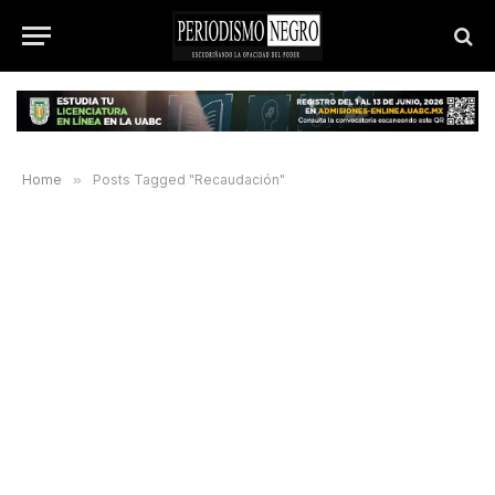
Home
»
Posts Tagged "Recaudación"