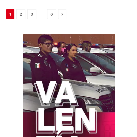
Next
…
1
2
3
6