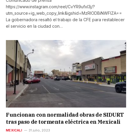
Comunicado de prensa
https://www.instagram.com/reel/CvYR9ufxI3j/?
utm_source=ig_web_copy_link&igshid=MzRlODBiNWFlZA==
La gobernadora resaltó el trabajo de la CFE para restablecer
el servicio en la ciudad con…
Funcionan con normalidad obras de SIDURT
tras paso de tormenta eléctrica en Mexicali
MEXICALI
31 julio, 2023