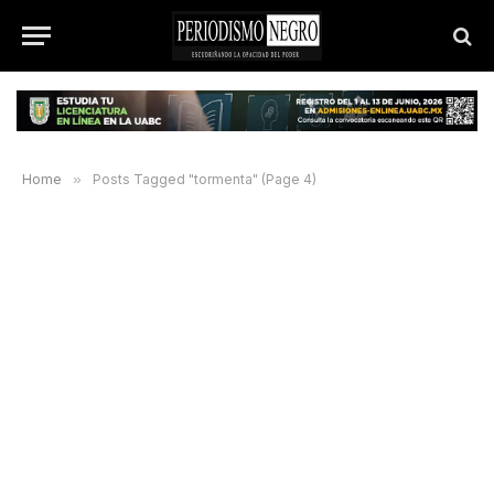
Home
»
Posts Tagged "tormenta" (Page 4)