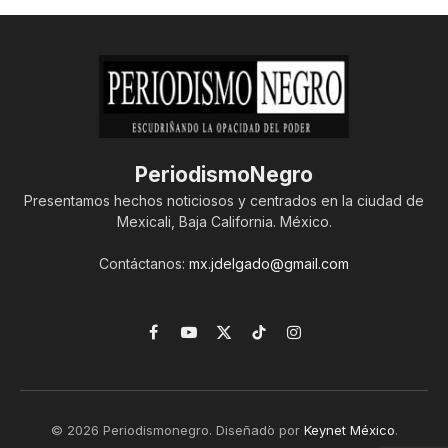
PeriodismoNegro
Presentamos hechos noticiosos y centrados en la ciudad de
Mexicali, Baja California. México.
Contáctanos:
mx.jdelgado@gmail.com
Facebook
YouTube
X
TikTok
Instagram
(Twitter)
© 2026 Periodismonegro. Diseñado por
Keynet México
.