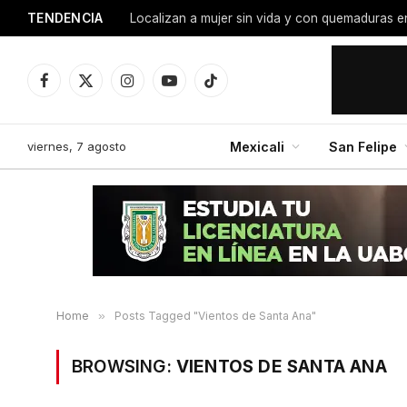
TENDENCIA
Facebook
X
Instagram
YouTube
TikTok
(Twitter)
viernes, 7 agosto
Mexicali
San Felipe
Home
»
Posts Tagged "Vientos de Santa Ana"
BROWSING:
VIENTOS DE SANTA ANA