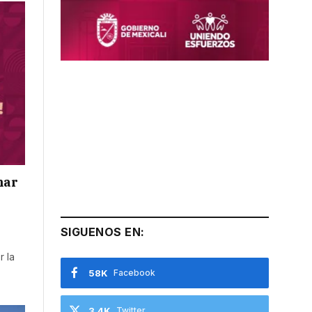
mar
SIGUENOS EN:
r la
58K
Facebook
3.4K
Twitter