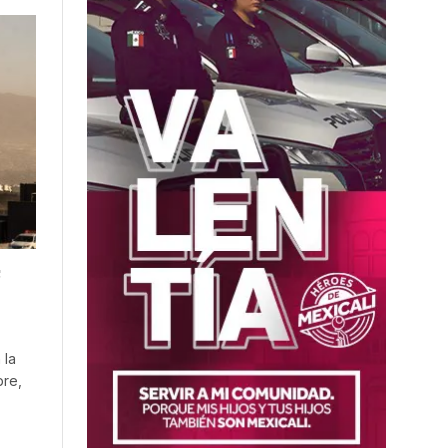
s
 la
bre,