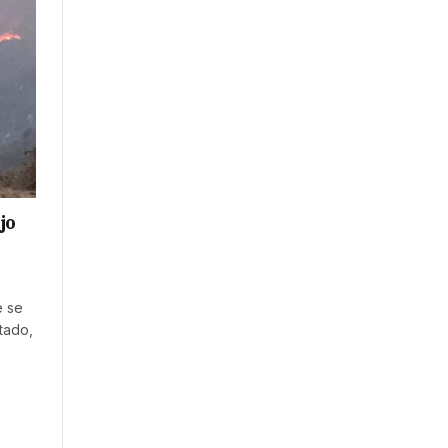
jo
e se
tado,