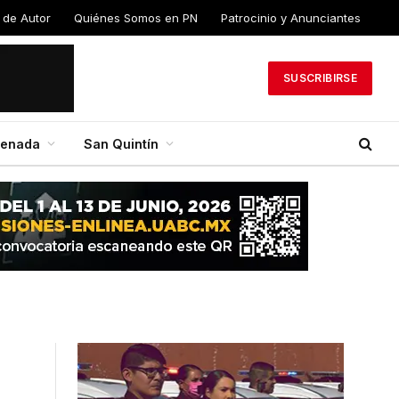
 de Autor
Quiénes Somos en PN
Patrocinio y Anunciantes
SUSCRIBIRSE
senada
San Quintín