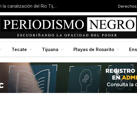
Derechos
Localizan a mujer sin vida y con quemaduras en la canalización del Río Tijuana
Tecate
Tijuana
Playas de Rosarito
En