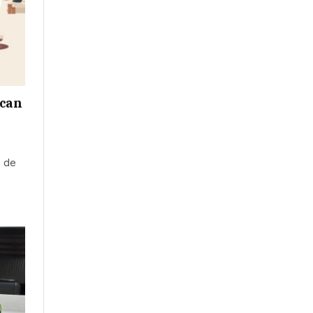
scan
a de