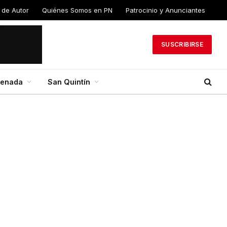
 de Autor
Quiénes Somos en PN
Patrocinio y Anunciantes
SUSCRIBIRSE
senada
San Quintín