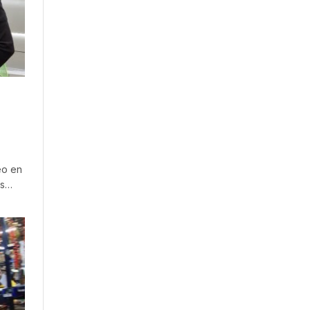
eo en
os…