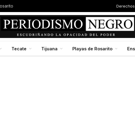
Derechos
osarito
Tecate
Tijuana
Playas de Rosarito
En