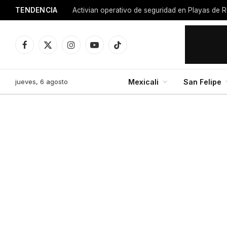
TENDENCIA
Activian operativo de seguridad en Playas de R
Facebook
X
Instagram
YouTube
TikTok
(Twitter)
jueves, 6 agosto
Mexicali
San Felipe