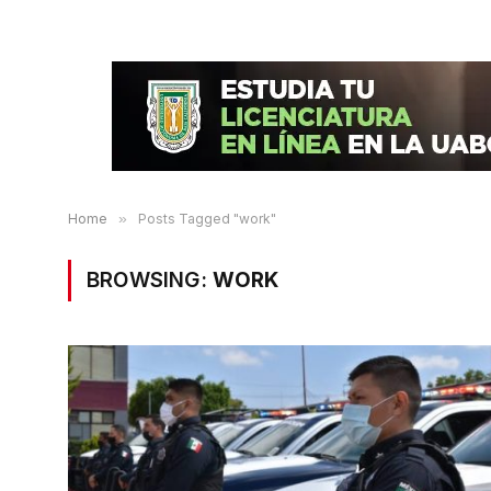
Home
»
Posts Tagged "work"
BROWSING:
WORK