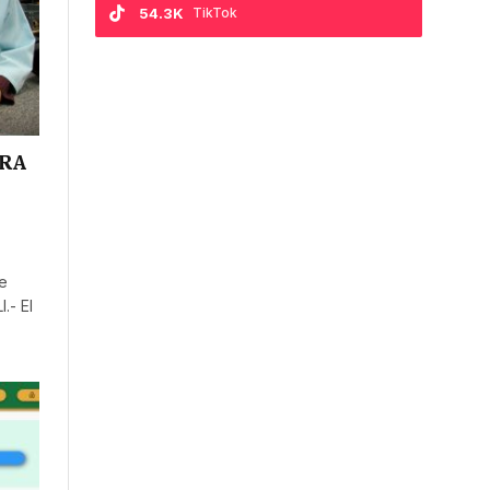
54.3K
TikTok
ARA
e
.- El