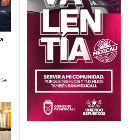
ia
 Se