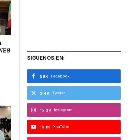
A
NES
SIGUENOS EN:
58K
Facebook
s
3.4K
Twitter
15.2K
Instagram
16.1K
YouTube