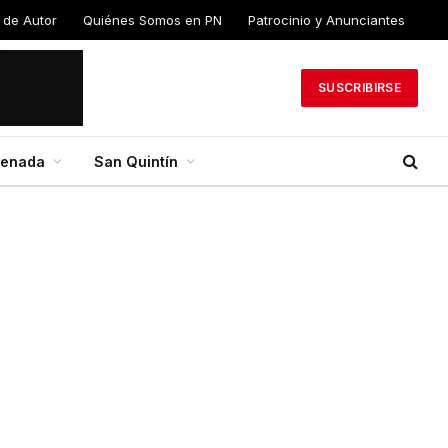
 de
Quiénes Somos en
Patrocinio y
PN
Anunciantes
SUSCRIBIRSE
senada
San Quintín