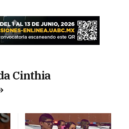
da Cinthia
»