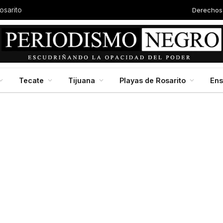
Derechos
Autor
Baja California en jornada nacional de reforestación, impulsada por la presidenta Claudia Scheinbaum
Tecate
Tijuana
Playas de Rosarito
En