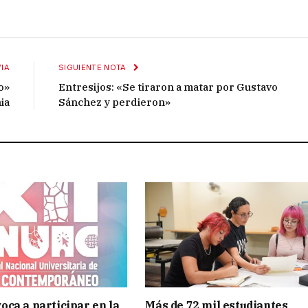
IA
SIGUIENTE NOTA
o»
Entresijos: «Se tiraron a matar por Gustavo
ia
Sánchez y perdieron»
ca a participar en la
Más de 72 mil estudiantes