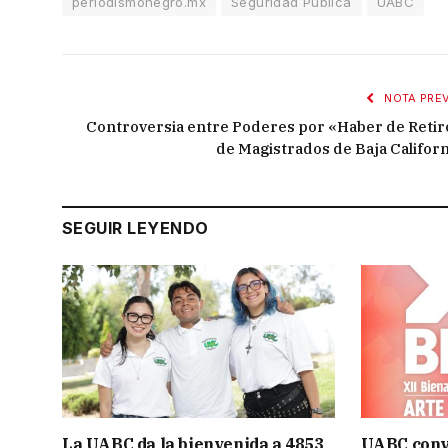
periodismonegro.mx
Seguridad Pública
UABC
NOTA PREV
Controversia entre Poderes por «Haber de Retir
de Magistrados de Baja Californ
SEGUIR LEYENDO
La UABC da la bienvenida a 4853
UABC convo